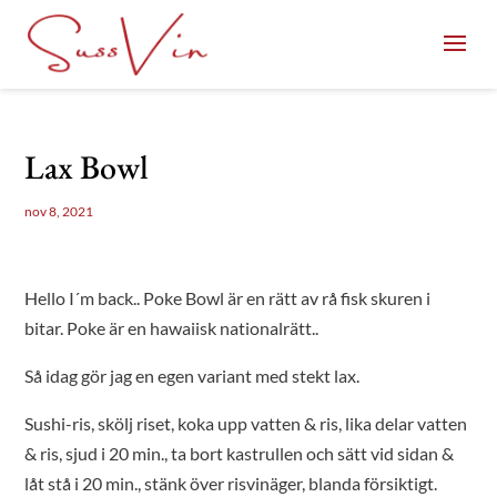
Lax Bowl
nov 8, 2021
Hello I´m back.. Poke Bowl är en rätt av rå fisk skuren i
bitar. Poke är en hawaiisk nationalrätt..
Så idag gör jag en egen variant med stekt lax.
Sushi-ris, skölj riset, koka upp vatten & ris, lika delar vatten
& ris, sjud i 20 min., ta bort kastrullen och sätt vid sidan &
låt stå i 20 min., stänk över risvinäger, blanda försiktigt.